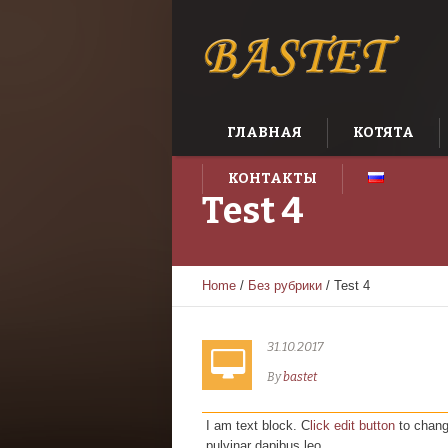
ГЛАВНАЯ
КОТЯТА
КОНТАКТЫ
Test 4
Home
/
Без рубрики
/
Test 4
31.10.2017
By
bastet
I am text block. C
lick edit button
to change
pulvinar dapibus leo.