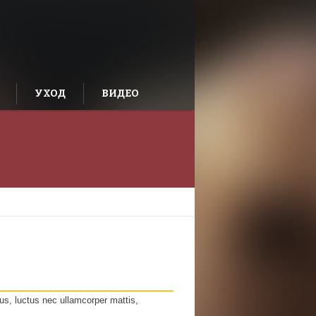
УХОД
ВИДЕО
lus, luctus nec ullamcorper mattis,