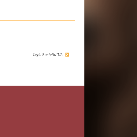
Leyla Bastetto*UA