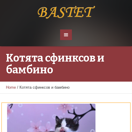
Котята сфинксов и
бамбино
Home
/
Котята сфинксов и бамбино