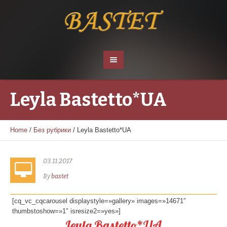
Leyla Bastetto*UA
Home
/
Без рубрики
/
Leyla Bastetto*UA
03.11.2017
By
bastet
[cq_vc_cqcarousel displaystyle=»gallery» images=»14671″
thumbstoshow=»1″ isresize2=»yes»]
Leyla Bastetto*UA