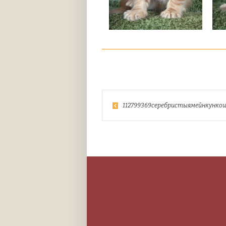
112799369серебристыямейнкунко