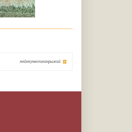
мейнкунвеликанрыжий