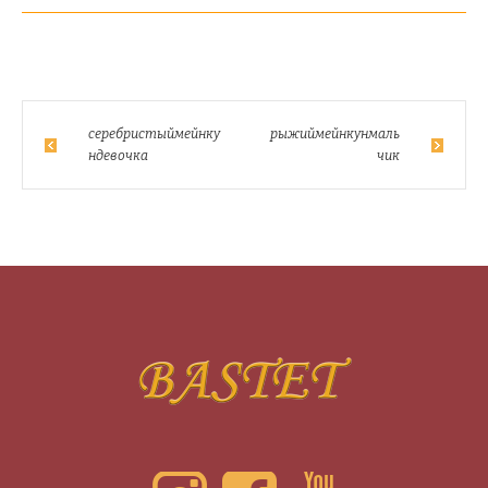
серебристыймейнку
рыжиймейнкунмаль
ндевочка
чик