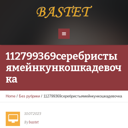
112799369серебристы
ямейнкункошкадевоч
ка
Home
/
Без рубрики
/
112799369серебристыямейнкункошкадевочка
10.07.2023
By
bastet