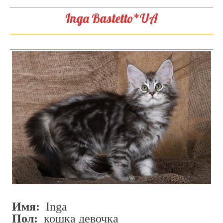
Inga Bastetto*UA
Имя:
Inga
Пол:
кошка девочка