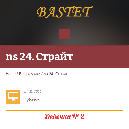
ns 24. Страйт
Home
/
Без рубрики
/
ns 24. Страйт
24.10.2016
By
bastet
Девочка № 2