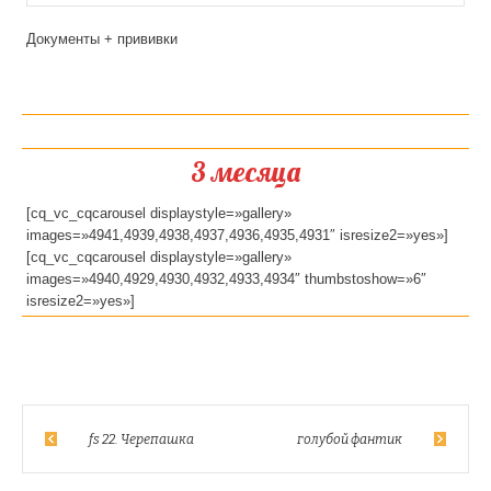
Документы + прививки
3 месяца
[cq_vc_cqcarousel displaystyle=»gallery»
images=»4941,4939,4938,4937,4936,4935,4931″ isresize2=»yes»]
[cq_vc_cqcarousel displaystyle=»gallery»
images=»4940,4929,4930,4932,4933,4934″ thumbstoshow=»6″
isresize2=»yes»]
fs 22. Черепашка
голубой фантик