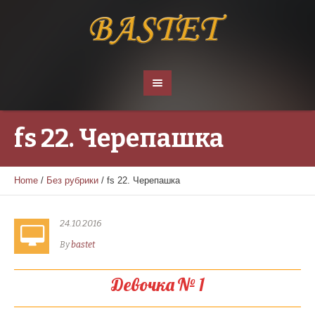
fs 22. Черепашка
Home
/
Без рубрики
/
fs 22. Черепашка
24.10.2016
By
bastet
Девочка № 1