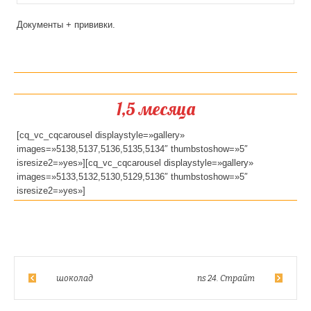
Документы + прививки.
1,5 месяца
[cq_vc_cqcarousel displaystyle=»gallery»
images=»5138,5137,5136,5135,5134″ thumbstoshow=»5″
isresize2=»yes»][cq_vc_cqcarousel displaystyle=»gallery»
images=»5133,5132,5130,5129,5136″ thumbstoshow=»5″
isresize2=»yes»]
шоколад
ns 24. Страйт