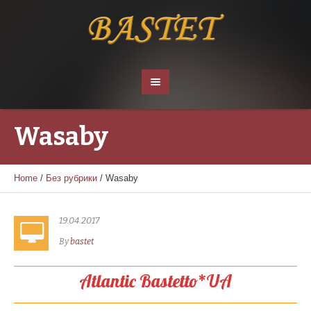
Wasaby
Home
/
Без рубрики
/
Wasaby
19.04.2017
By
bastet
Atlantic Bastetto*UA