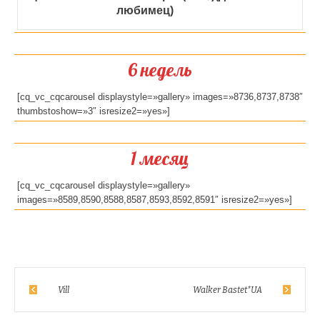
любимец)
6 недель
[cq_vc_cqcarousel displaystyle=»gallery» images=»8736,8737,8738″
thumbstoshow=»3″ isresize2=»yes»]
1 месяц
[cq_vc_cqcarousel displaystyle=»gallery»
images=»8589,8590,8588,8587,8593,8592,8591″ isresize2=»yes»]
Vill
Walker Bastet*UA