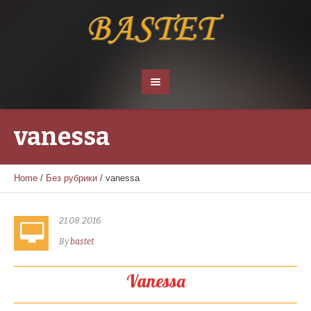
vanessa
Home
/
Без рубрики
/
vanessa
21.08.2016
By
bastet
Vanessa