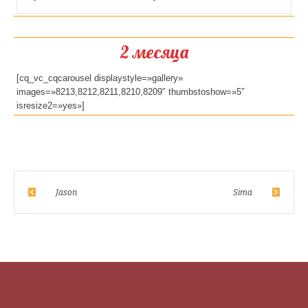
2 месяца
[cq_vc_cqcarousel displaystyle=»gallery»
images=»8213,8212,8211,8210,8209″ thumbstoshow=»5″
isresize2=»yes»]
Jason
Sima