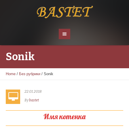
Sonik
Home
/
Без рубрики
/
Sonik
22.01.2018
By
bastet
Имя котенка