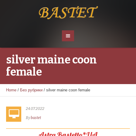
silver maine coon
female
Home
/
Без рубрики
/
silver maine coon female
24.07.2022
By
bastet
Astra Bastetto*UA