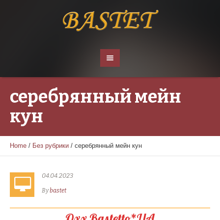
серебрянный мейн
кун
Home
/
Без рубрики
/
серебрянный мейн кун
04.04.2023
By
bastet
Oxx Bastetto*UA