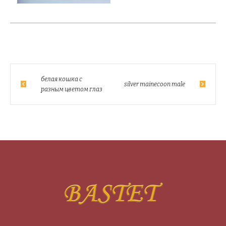
белая кошка с
silver mainecoon male
разным цветом глаз