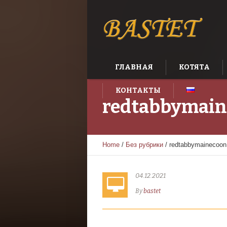
ГЛАВНАЯ
КОТЯТА
КОНТАКТЫ
redtabbymain
Home
/
Без рубрики
/
redtabbymainecoon
04.12.2021
By
bastet