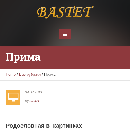
Прима
Home
/
Без рубрики
/
Прима
04.07.2013
By
bastet
Родословная в картинках