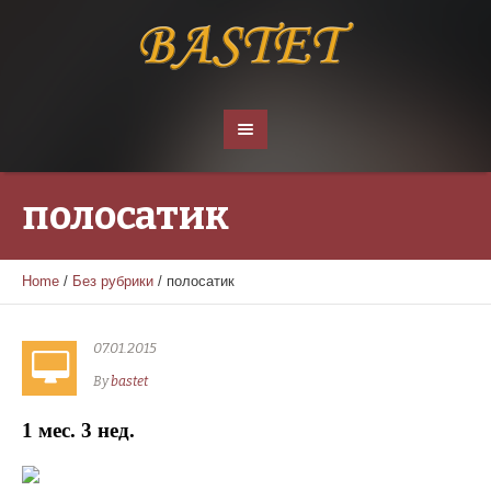
полосатик
Home
/
Без рубрики
/
полосатик
07.01.2015
By
bastet
1 мес. 3 нед.