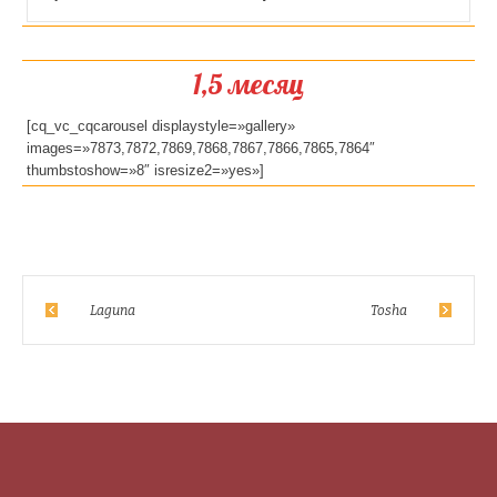
1,5 месяц
[cq_vc_cqcarousel displaystyle=»gallery»
images=»7873,7872,7869,7868,7867,7866,7865,7864″
thumbstoshow=»8″ isresize2=»yes»]
Laguna
Tosha