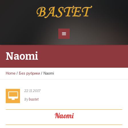
Naomi
Home
/
Без рубрики
/
Naomi
22.11.2017
By
bastet
Naomi