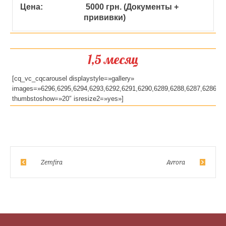
Цена:
5000 грн. (Документы +
прививки)
1,5 месяц
[cq_vc_cqcarousel displaystyle=»gallery»
images=»6296,6295,6294,6293,6292,6291,6290,6289,6288,6287,6286,62
thumbstoshow=»20″ isresize2=»yes»]
Zemfira
Avrora