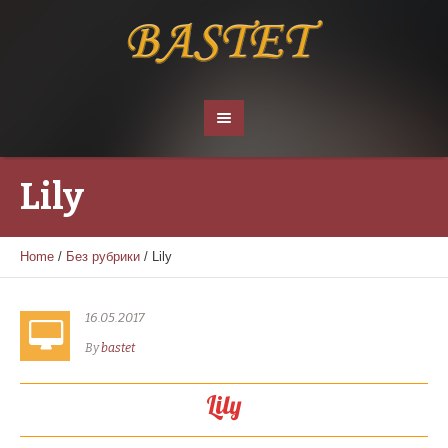
Lily
Home
/
Без рубрики
/
Lily
16.05.2017
By
bastet
Lily