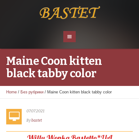
Maine Coon kitten
black tabby color
Home
/
Без рубрики
/
Maine Coon kitten black tabby color
07.07.2021
By
bastet
Willy Wonka Bastetto*UA