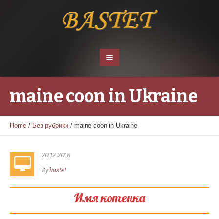
maine coon in Ukraine
Home
/
Без рубрики
/
maine coon in Ukraine
20.12.2018
By
bastet
Имя котенка