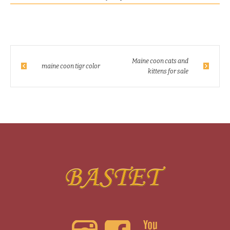
Maine coon cats and
maine coon tigr color
kittens for sale