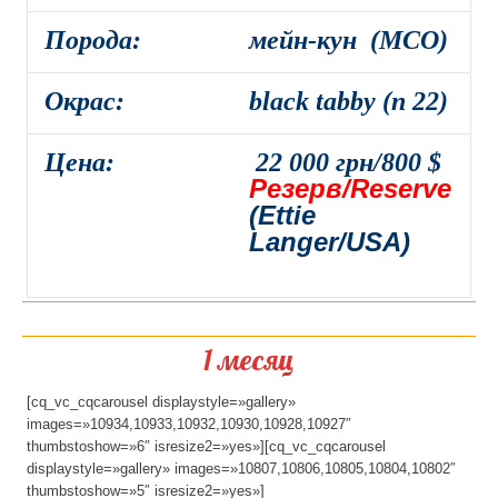
Порода:
мейн-кун (MCO)
Окрас:
black tabby (n 22)
Цена:
22 000 грн/800 $
Резерв/Reserve
(Ettie
Langer/USA)
1 месяц
[cq_vc_cqcarousel displaystyle=»gallery»
images=»10934,10933,10932,10930,10928,10927″
thumbstoshow=»6″ isresize2=»yes»][cq_vc_cqcarousel
displaystyle=»gallery» images=»10807,10806,10805,10804,10802″
thumbstoshow=»5″ isresize2=»yes»]