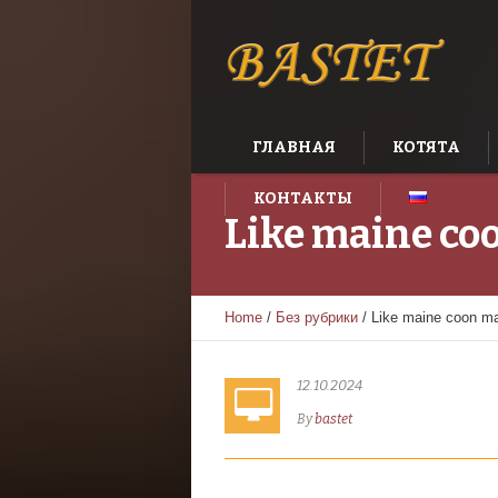
ГЛАВНАЯ
КОТЯТА
КОНТАКТЫ
Like maine coo
Home
/
Без рубрики
/
Like maine coon mal
12.10.2024
By
bastet