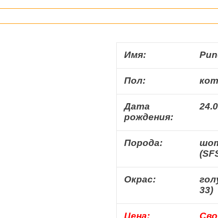
Имя:
Pun
Пол:
кот
Дата
24.
рождения:
Порода:
шот
(SF
Окрас:
гол
33)
Цена:
Сво