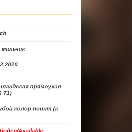
ch
 мальчик
02.2020
ландская прямоухая
S 71)
убой колор поинт (а
боден/Available