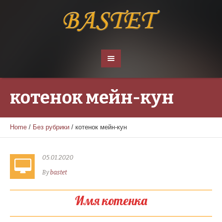
котенок мейн-кун
Home
/
Без рубрики
/
котенок мейн-кун
05.01.2020
By
bastet
Имя котенка