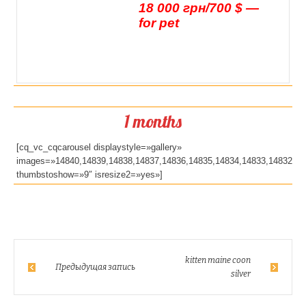
18 000 грн/700 $ —
for pet
1 months
[cq_vc_cqcarousel displaystyle=»gallery»
images=»14840,14839,14838,14837,14836,14835,14834,14833,14832″
thumbstoshow=»9″ isresize2=»yes»]
kitten maine coon
Предыдущая запись
silver