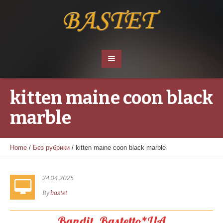
kitten maine coon black
marble
Home
/
Без рубрики
/
kitten maine coon black marble
24.04.2025
By
bastet
Bandit. Bastetto*UA