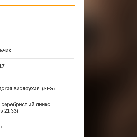
ьчик
17
ская вислоухая (SFS)
 серебристый линкс-
s 21 33)
н