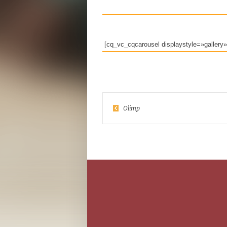
[cq_vc_cqcarousel displaystyle=»galler
Olimp