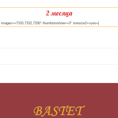
2 месяца
y» images=»7333,7332,7330″ thumbstoshow=»3″ isresize2=»yes»]