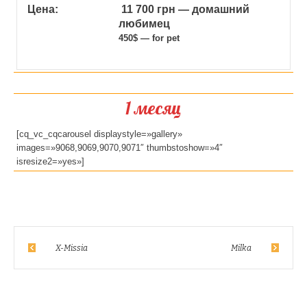
Цена:
11 700 грн — домашний
любимец
450$ — for pet
1 месяц
[cq_vc_cqcarousel displaystyle=»gallery»
images=»9068,9069,9070,9071″ thumbstoshow=»4″
isresize2=»yes»]
X-Missia
Milka