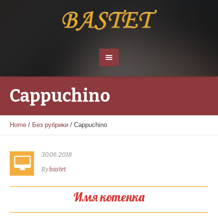
Cappuchino
Home
/
Без рубрики
/
Cappuchino
30.06.2018
By
bastet
Имя котенка