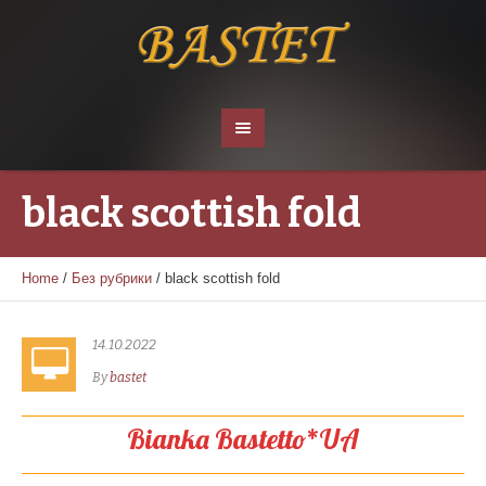
black scottish fold
Home
/
Без рубрики
/
black scottish fold
14.10.2022
By
bastet
Bianka Bastetto*UA