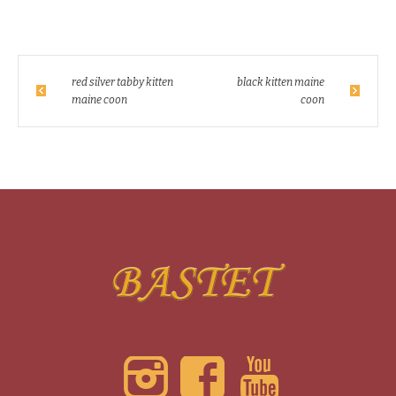
red silver tabby kitten
black kitten maine
maine coon
coon