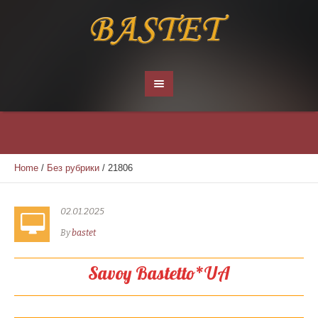
Home
/
Без рубрики
/
21806
02.01.2025
By
bastet
Savoy Bastetto*UA