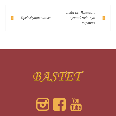
мейн-кун Чемпион,
Предыдущая запись
лучший мейн кун
Украины