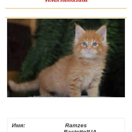
Имя:
Ramzes
Bastetto*UA