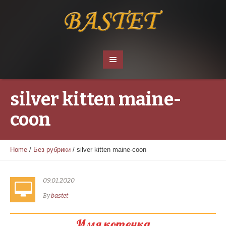
silver kitten maine-
coon
Home
/
Без рубрики
/
silver kitten maine-coon
09.01.2020
By
bastet
Имя котенка