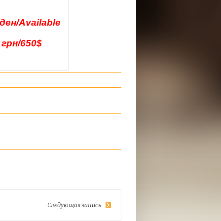
ен/Available
 грн/650$
Следующая запись