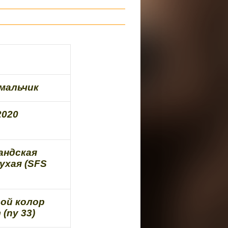
мальчик
2020
ндская
ухая (SFS
ой колор
(ny 33)