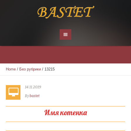
Home
/
Без рубрики
/
13215
14.11.2019
By
bastet
Имя котенка