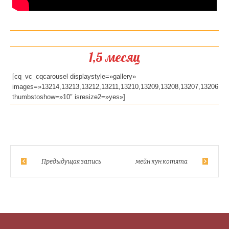
1,5 месяц
[cq_vc_cqcarousel displaystyle=»gallery»
images=»13214,13213,13212,13211,13210,13209,13208,13207,13206,13
thumbstoshow=»10″ isresize2=»yes»]
Предыдущая запись
мейн кун котята