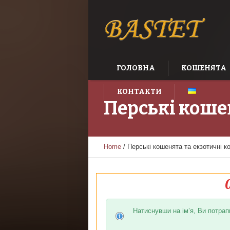
ГОЛОВНА
КОШЕНЯТА
КОНТАКТИ
Перські коше
Home
/
Перські кошенята та екзотичні к
Натиснувши на ім’я, Ви потрапи