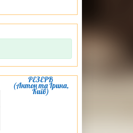
РЕЗЕРВ
(Антон та Ірина,
Київ)