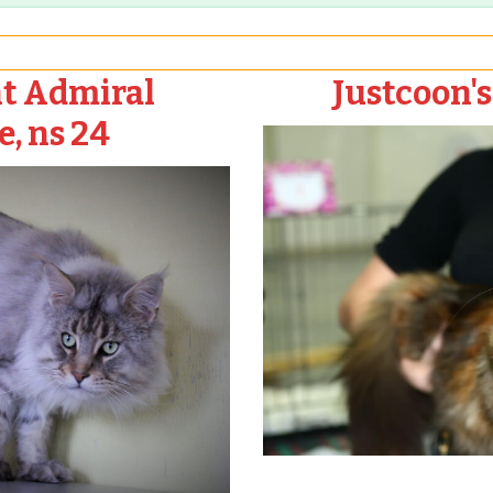
t Admiral
Justcoon's 
, ns 24