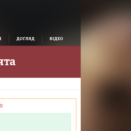
И
ДОГЛЯД
ВІДЕО
ята
: