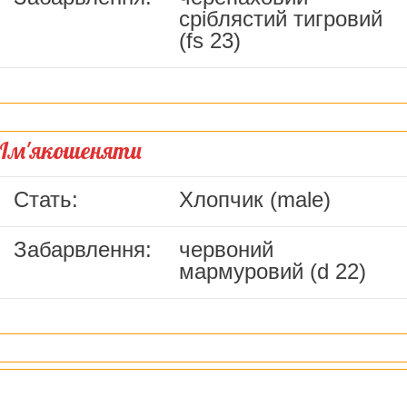
сріблястий тигровий
(fs 23)
Ім'якошеняти
Стать:
Хлопчик (male)
Забарвлення:
червоний
мармуровий (d 22)