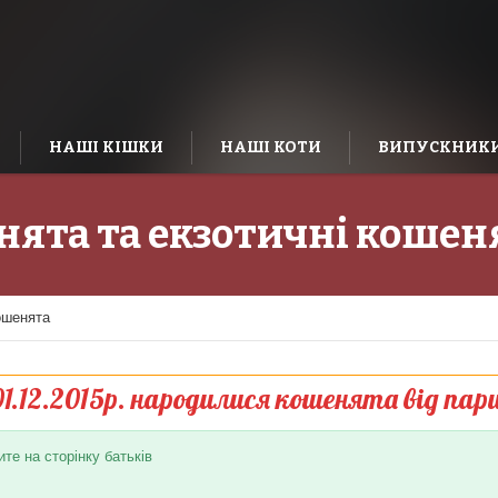
НАШІ КІШКИ
НАШІ КОТИ
ВИПУСКНИК
нята та екзотичні кошен
ошенята
01.12.2015р. народилися кошенята від пари
те на сторінку батьків