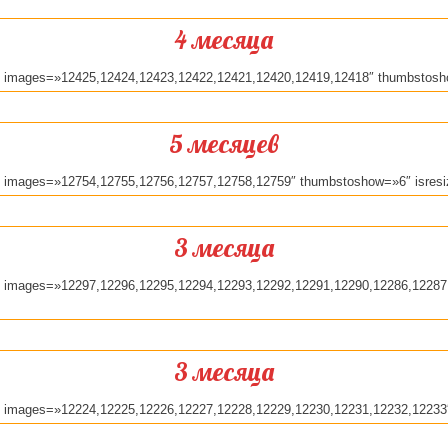
4 месяца
y» images=»12425,12424,12423,12422,12421,12420,12419,12418″ thumbstosh
5 месяцев
y» images=»12754,12755,12756,12757,12758,12759″ thumbstoshow=»6″ isres
3 месяца
ry» images=»12297,12296,12295,12294,12293,12292,12291,12290,12286,1228
3 месяца
ry» images=»12224,12225,12226,12227,12228,12229,12230,12231,12232,12233